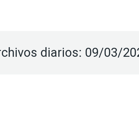
ACÚSTICA
PABELLONES
TRATAMIENT
TO
INGENIERÍA
DE SALAS
DEPORTIVOS
ANTIVIBRAT
FRANQUICIA INGENIERÍA
rchivos diarios:
09/03/20