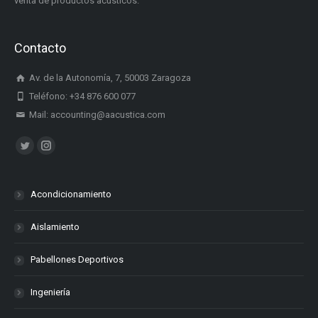
venta de productos acústicos.
Contacto
Av. de la Autonomía, 7, 50003 Zaragoza
Teléfono: +34 876 600 077
Mail: accounting@aacustica.com
Encuéntranos en:
Twitter
Instagram
Acondicionamiento
Aislamiento
Pabellones Deportivos
Ingeniería