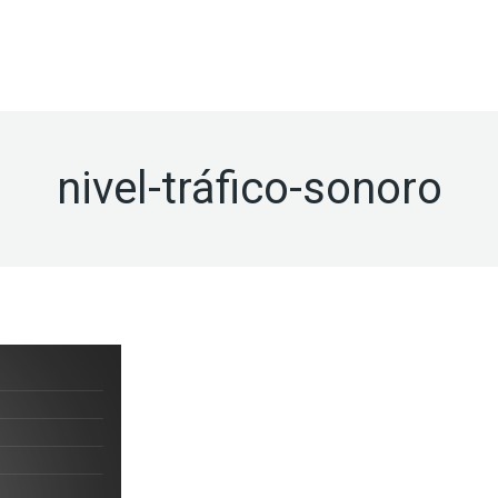
ACÚSTICA
PABELLONES
TRATAMIENT
TO
INGENIERÍA
DE SALAS
DEPORTIVOS
ANTIVIBRAT
FRANQUICIA INGENIERÍA
nivel-tráfico-sonoro