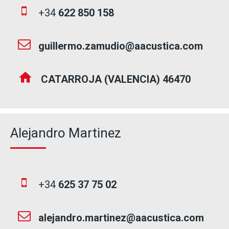
+34
622 850 158
guillermo.zamudio@aacustica.
com
CATARROJA (VALENCIA) 46470
Alejandro Martinez
+34
625 37 75 02
alejandro.martinez@aacustica.
com