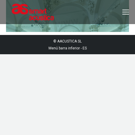
© AACUSTICA SL
Menú barra inferior - ES