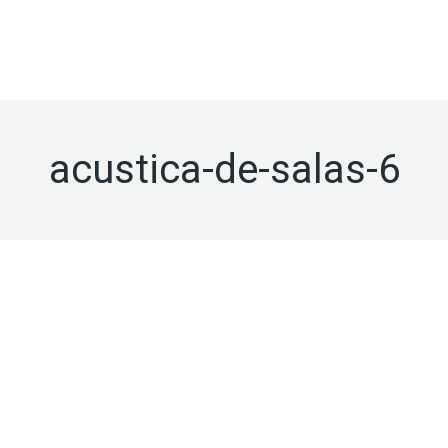
ACÚSTICA
PABELLONES
TRATAMIENT
TO
INGENIERÍA
DE SALAS
DEPORTIVOS
ANTIVIBRAT
FRANQUICIA INGENIERÍA
acustica-de-salas-6