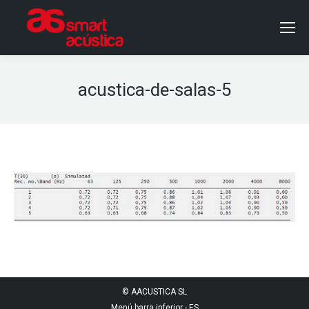
acustica-de-salas-5
© AACUSTICA SL
Menú barra inferior - ES