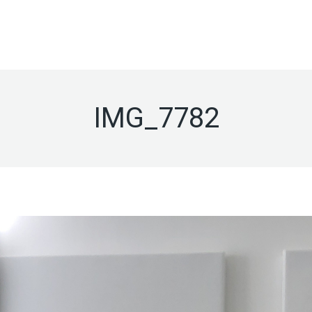
ACÚSTICA
PABELLONES
TRATAMIENT
TO
INGENIERÍA
DE SALAS
DEPORTIVOS
ANTIVIBRAT
FRANQUICIA INGENIERÍA
IMG_7782